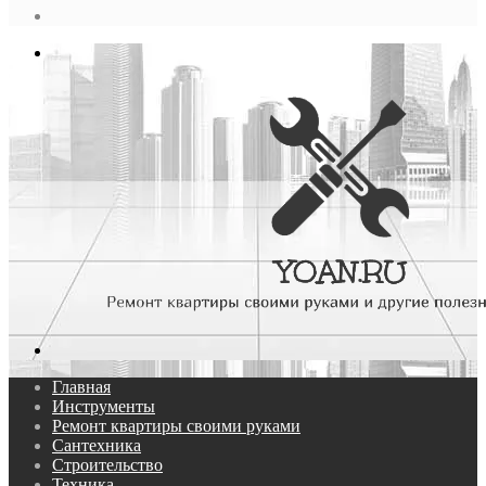
статья
Log
In
Меню
Поиск...
Главная
Инструменты
Ремонт квартиры своими руками
Сантехника
Строительство
Техника