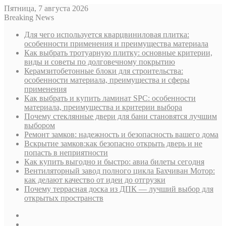
Пятница, 7 августа 2026
Breaking News
Для чего используется кварцвиниловая плитка:
особенности применения и преимущества материала
Как выбрать тротуарную плитку: основные критерии,
виды и советы по долговечному покрытию
Керамзитобетонные блоки для строительства:
особенности материала, преимущества и сферы
применения
Как выбрать и купить ламинат SPC: особенности
материала, преимущества и критерии выбора
Почему стеклянные двери для бани становятся лучшим
выбором
Ремонт замков: надежность и безопасность вашего дома
Вскрытие замков:как безопасно открыть дверь и не
попасть в неприятности
Как купить выгодно и быстро: авиа билеты сегодня
Вентиляторный завод полного цикла Бахчиван Мотор:
как делают качество от идеи до отгрузки
Почему террасная доска из ДПК — лучший выбор для
открытых пространств
Sidebar
Случайная