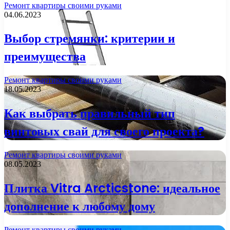
Ремонт квартиры своими руками
04.06.2023
Выбор стремянки: критерии и
преимущества
Ремонт квартиры своими руками
18.05.2023
Как выбрать правильный тип
винтовых свай для своего проекта?
Ремонт квартиры своими руками
08.05.2023
Плитка Vitra Arcticstone: идеальное
дополнение к любому дому
Ремонт квартиры своими руками