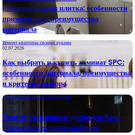
кварцвиниловая плитка: особенности
применения и преимущества
материала
Ремонт квартиры своими руками
02.07.2026
Как выбрать и купить ламинат SPC:
особенности материала, преимущества
и критерии выбора
Ремонт квартиры своими руками
17.03.2026
Почему стеклянные двери для бани
становятся лучшим выбором