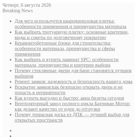
Четверг, 6 августа 2026
Breaking News
Для чего используется кварцвиниловая плитка:
особенности применения и преимущества материала
Как выбрать тротуарную плитку: основные критерии,
виды и советы по долговечному покрытию
Керамзитобетонные блоки для строительства:
особенности материала, преимущества и сферы
применения
Как выбрать и купить ламинат SPC: особенности
материала, преимущества и критерии выбора
Почему стеклянные двери для бани становятся лучшим
выбором
Ремонт замков: надежность и безопасность вашего дома
Вскрытие замков:как безопасно открыть дверь и не
попасть в неприятности
Как купить выгодно и быстро: авиа билеты сегодня
Вентиляторный завод полного цикла Бахчиван Мотор:
как делают качество от идеи до отгрузки
Почему террасная доска из ДПК — лучший выбор для
открытых пространств
Sidebar
Случайная