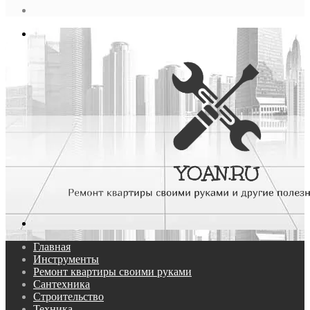
статья
Log
In
Меню
Поиск...
Главная
Инструменты
Ремонт квартиры своими руками
Сантехника
Строительство
Техника