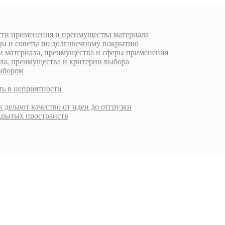
ости применения и преимущества материала
ды и советы по долговечному покрытию
ти материала, преимущества и сферы применения
ала, преимущества и критерии выбора
выбором
ть в неприятности
 делают качество от идеи до отгрузки
крытых пространств