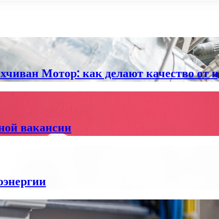
чиван Мотор: как делают качество от и
нной вакансии
оэнергии