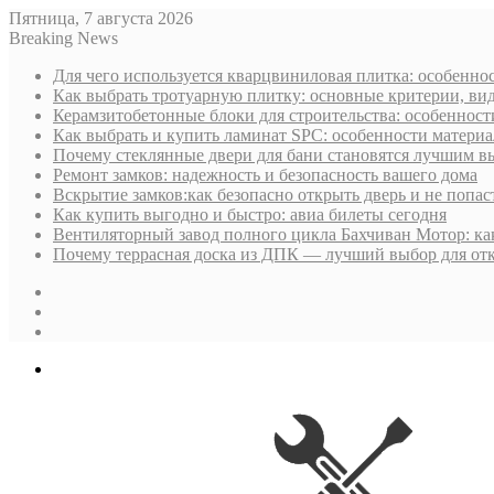
Пятница, 7 августа 2026
Breaking News
Для чего используется кварцвиниловая плитка: особенн
Как выбрать тротуарную плитку: основные критерии, ви
Керамзитобетонные блоки для строительства: особеннос
Как выбрать и купить ламинат SPC: особенности матери
Почему стеклянные двери для бани становятся лучшим 
Ремонт замков: надежность и безопасность вашего дома
Вскрытие замков:как безопасно открыть дверь и не попас
Как купить выгодно и быстро: авиа билеты сегодня
Вентиляторный завод полного цикла Бахчиван Мотор: как
Почему террасная доска из ДПК — лучший выбор для от
Sidebar
Случайная
статья
Log
In
Меню