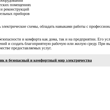
ооборудовании
ческих помещениях
 и реконструкций
тельных приборов
ь электрические схемы, обладать навыками работы с профессио
пасности и комфорта как дома, так и на предприятии. Его усл
ний и создать благоприятную рабочую или жилую среду. При вы
естве предоставляемых услуг.
ик в безопасный и комфортный мир электричества