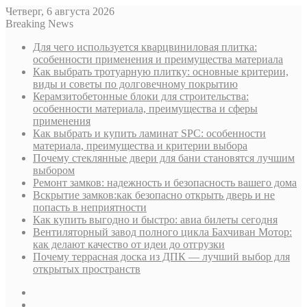
Четверг, 6 августа 2026
Breaking News
Для чего используется кварцвиниловая плитка:
особенности применения и преимущества материала
Как выбрать тротуарную плитку: основные критерии,
виды и советы по долговечному покрытию
Керамзитобетонные блоки для строительства:
особенности материала, преимущества и сферы
применения
Как выбрать и купить ламинат SPC: особенности
материала, преимущества и критерии выбора
Почему стеклянные двери для бани становятся лучшим
выбором
Ремонт замков: надежность и безопасность вашего дома
Вскрытие замков:как безопасно открыть дверь и не
попасть в неприятности
Как купить выгодно и быстро: авиа билеты сегодня
Вентиляторный завод полного цикла Бахчиван Мотор:
как делают качество от идеи до отгрузки
Почему террасная доска из ДПК — лучший выбор для
открытых пространств
Sidebar
Случайная