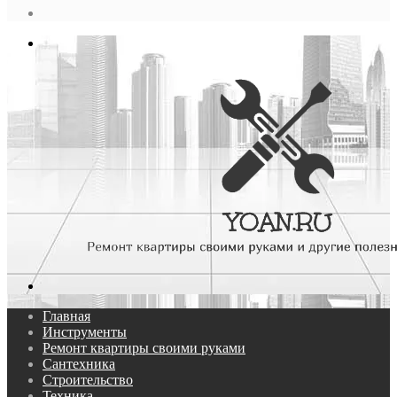
статья
Log
In
Меню
Поиск...
Главная
Инструменты
Ремонт квартиры своими руками
Сантехника
Строительство
Техника