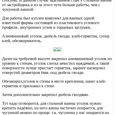
способы. В данном случае заделываем стык у стальной ванны
от застройщика и из за этого чуть больше работы, чем с
чунунной ванной.
Для работы был куплен
комплект для ванных одной
известной фирмы состоящей из пластикового углового
профиля , внутренних углов и торцевых заглушек.
Алюминиевый уголок, дюбель гвозди, клей-герметик, супер
клей, обезжириватель.
Далее на требуемой высоте закрепил алюминиевый уголок по
уровню к стенам, уголок слегка зачистил наждачкой, к такой
поверхности лучше пристает герметик, заранее насверлил
отверстий диаметром 6мм. под дюбель гвозди.
Обезжирил,уголок и стены в месте крепления, нанес клей-
герметик и приложил к стене.
Затем дополнительно закрепил дюбель гвоздями.
Тут надо оговорится, для стальной ванны уголок нужно
крепить надёжно, на него ванна частично опирается, для
чугунной можно по проще, т.к. чугунина у нас опирается на