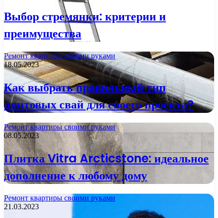
Выбор стремянки: критерии и
преимущества
Ремонт квартиры своими руками
18.05.2023
Как выбрать правильный тип
винтовых свай для своего проекта?
Ремонт квартиры своими руками
08.05.2023
Плитка Vitra Arcticstone: идеальное
дополнение к любому дому
Ремонт квартиры своими руками
21.03.2023