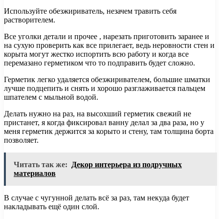
Используйте обезжириватель, незачем травить себя
растворителем.
Все уголки детали и прочее , нарезать приготовить заранее и
на сухую проверить как все прилегает, ведь неровности стен и
корыта могут жестко испортить всю работу и когда все
перемазано герметиком что то подправить будет сложно.
Герметик легко удаляется обезжиривателем, большие шматки
лучше подцепить и снять и хорошо разглаживается пальцем
шпателем с мыльной водой.
Делать нужно на раз, на высохший герметик свежий не
пристанет, я когда фиксировал ванну делал за два раза, но у
меня герметик держится за корыто и стену, там толщина борта
позволяет.
Читать так же:
Декор интерьера из подручных
материалов
В случае с чугунной делать всё за раз, там некуда будет
накладывать ещё один слой.