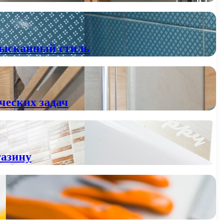
зысканный стиль
ческих задач
газину