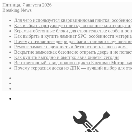
Пятница, 7 августа 2026
Breaking News
Для чего используется кварцвиниловая плитка: особенн
Как выбрать тротуарную плитку: основные критерии, ви
Керамзитобетонные блоки для строительства: особеннос
Как выбрать и купить ламинат SPC: особенности матери
Почему стеклянные двери для бани становятся лучшим 
Ремонт замков: надежность и безопасность вашего дома
Вскрытие замков:как безопасно открыть дверь и не попас
Как купить выгодно и быстро: авиа билеты сегодня
Вентиляторный завод полного цикла Бахчиван Мотор: как
Почему террасная доска из ДПК — лучший выбор для от
Sidebar
Случайная
статья
Log
In
Меню