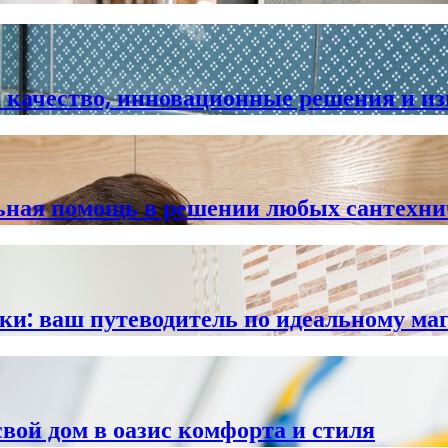
е качество, инновационные решения и и
льная помощь в решении любых сантехни
и: ваш путеводитель по идеальному ма
вой дом в оазис комфорта и стиля