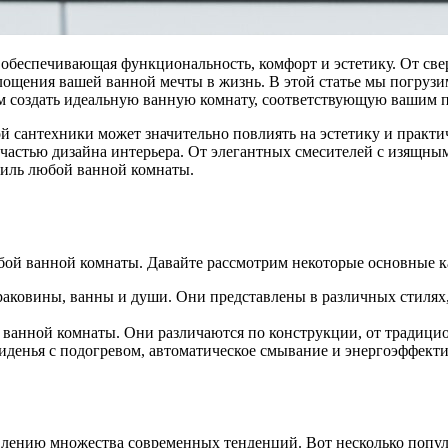
обеспечивающая функциональность, комфорт и эстетику. От све
ощения вашей ванной мечты в жизнь. В этой статье мы погрузи
м создать идеальную ванную комнату, соответствующую вашим п
й сантехники может значительно повлиять на эстетику и практ
частью дизайна интерьера. От элегантных смесителей с изящны
тиль любой ванной комнаты.
бой ванной комнаты. Давайте рассмотрим некоторые основные к
раковины, ванны и души. Они представлены в различных стилях
ванной комнаты. Они различаются по конструкции, от традици
иденья с подогревом, автоматическое смывание и энергоэффект
лению множества современных тенденций. Вот несколько попу