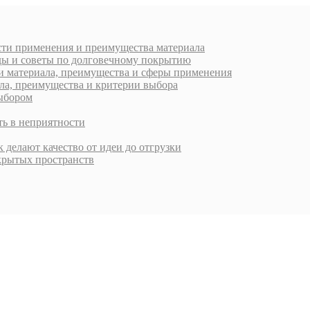
ости применения и преимущества материала
ды и советы по долговечному покрытию
ти материала, преимущества и сферы применения
ала, преимущества и критерии выбора
выбором
ть в неприятности
 делают качество от идеи до отгрузки
крытых пространств