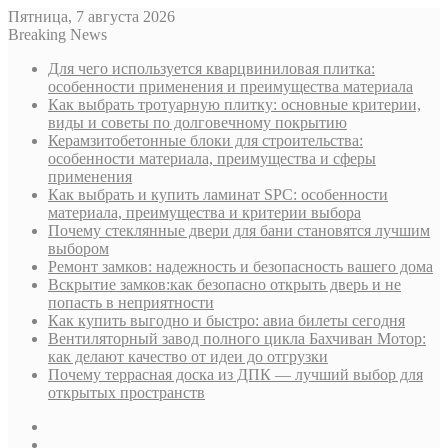
Пятница, 7 августа 2026
Breaking News
Для чего используется кварцвиниловая плитка:
особенности применения и преимущества материала
Как выбрать тротуарную плитку: основные критерии,
виды и советы по долговечному покрытию
Керамзитобетонные блоки для строительства:
особенности материала, преимущества и сферы
применения
Как выбрать и купить ламинат SPC: особенности
материала, преимущества и критерии выбора
Почему стеклянные двери для бани становятся лучшим
выбором
Ремонт замков: надежность и безопасность вашего дома
Вскрытие замков:как безопасно открыть дверь и не
попасть в неприятности
Как купить выгодно и быстро: авиа билеты сегодня
Вентиляторный завод полного цикла Бахчиван Мотор:
как делают качество от идеи до отгрузки
Почему террасная доска из ДПК — лучший выбор для
открытых пространств
Sidebar
Случайная