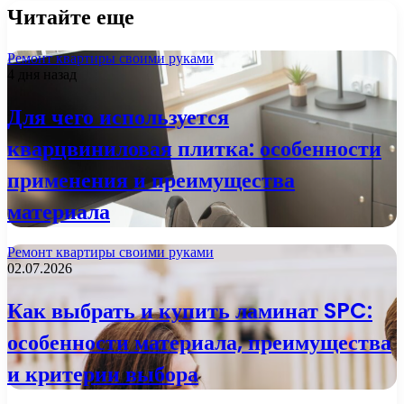
Читайте еще
Ремонт квартиры своими руками
4 дня назад
Для чего используется
кварцвиниловая плитка: особенности
применения и преимущества
материала
Ремонт квартиры своими руками
02.07.2026
Как выбрать и купить ламинат SPC:
особенности материала, преимущества
и критерии выбора