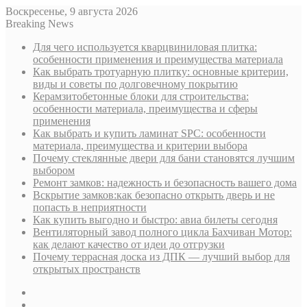
Воскресенье, 9 августа 2026
Breaking News
Для чего используется кварцвиниловая плитка:
особенности применения и преимущества материала
Как выбрать тротуарную плитку: основные критерии,
виды и советы по долговечному покрытию
Керамзитобетонные блоки для строительства:
особенности материала, преимущества и сферы
применения
Как выбрать и купить ламинат SPC: особенности
материала, преимущества и критерии выбора
Почему стеклянные двери для бани становятся лучшим
выбором
Ремонт замков: надежность и безопасность вашего дома
Вскрытие замков:как безопасно открыть дверь и не
попасть в неприятности
Как купить выгодно и быстро: авиа билеты сегодня
Вентиляторный завод полного цикла Бахчиван Мотор:
как делают качество от идеи до отгрузки
Почему террасная доска из ДПК — лучший выбор для
открытых пространств
Sidebar
Случайная