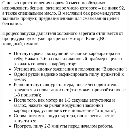
С целью приготовления горючей смеси необходимо
использовать бензин, октановое число которого – не ниже 92,
а также специальное масло. В масляный бак рекомендуется
заливать продукт, предназначенный для смазывания цепей
бензопил.
Процесс запуска двигателя холодного агрегата отличается от
процедуры пуска уже прогретого мотора. Если ДВС
холодный, нужно:
Потянуть рычаг воздушной заслонки карбюратора на
себя; Нажать 5-6 раз на силиконовый праймер с целью
закачать горючее в карбюратор;
Установить кнопку зажигания в положение “Включено”;
Одной рукой надежно зафиксировать пилу, прижатой к
земле;
Резко потянуть шнур стартера, после чего двигатель
заведется и снова заглохнет (это может произойти после
1-3 попыток);
После того, как мотор на 1-3 секунды запустился и
заглох, нажать на рычаг воздушной заслонки
карбюратора, установив ее в положение “открыто”;
Снова потянуть шнур стартера, после чего агрегат
запустится;
Прогреть пилу 2-3 минуты перед началом работы.