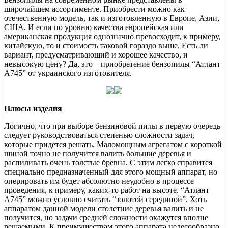
широчайшем ассортименте. Приобрести можно как
отечественную модель, так и изготовленную в Европе, Азии,
США. И если по уровню качества европейская или
американская продукция однозначно превосходит, к примеру,
китайскую, то и
стоимость таковой гораздо выше. Есть ли
вариант, предусматривающий и хорошее качество, и
невысокую цену? Да, это – приобретение бензопилы “Атлант
А745” от украинского изготовителя.
Плюсы изделия
Логично, что при выборе бензиновой пилы в первую очередь
следует руководствоваться степенью сложности задач,
которые придется решать. Маломощным агрегатом с короткой
шиной точно не получится валить большие деревья и
распиливать очень толстые бревна. С этим легко справится
специально предназначенный для этого мощный аппарат, но
оперировать им будет абсолютно неудобно в процессе
проведения, к примеру, каких-то работ на высоте. “Атлант
А745” можно условно считать “золотой серединой”. Хоть
аппаратом данной модели столетние деревья валить и не
получится, но задачи средней сложности окажутся вполне
решаемыми. К преимуществам этого аппарата целесообразно