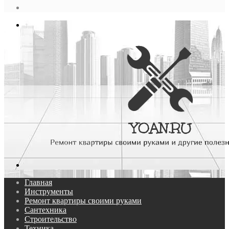
статья
Log
In
Меню
Поиск...
Главная
Инструменты
Ремонт квартиры своими руками
Сантехника
Строительство
Техника