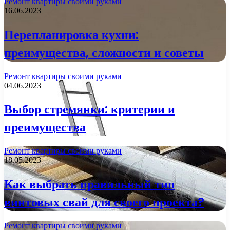
Ремонт квартиры своими руками
16.06.2023
Перепланировка кухни:
преимущества, сложности и советы
Ремонт квартиры своими руками
04.06.2023
Выбор стремянки: критерии и
преимущества
Ремонт квартиры своими руками
18.05.2023
Как выбрать правильный тип
винтовых свай для своего проекта?
Ремонт квартиры своими руками