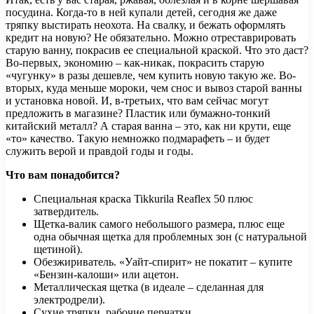
посудина. Когда-то в ней купали детей, сегодня же даже
тряпку выстирать неохота. На свалку, и бежать оформлять
кредит на новую? Не обязательно. Можно отреставрировать
старую ванну, покрасив ее специальной краской.
Что это даст?
Во-первых, экономию – как-никак, покрасить старую
«чугунку» в разы дешевле, чем купить новую такую же. Во-
вторых, куда меньше мороки, чем снос и вывоз старой ванны
и установка новой. И, в-третьих, что вам сейчас могут
предложить в магазине? Пластик или бумажно-тонкий
китайский металл? А старая ванна – это, как ни крути, еще
«то» качество. Такую немножко подмарафеть – и будет
служить верой и правдой годы и годы.
Что вам понадобится?
Специальная краска Tikkurila Reaflex 50 плюс
затвердитель.
Щетка-валик самого небольшого размера, плюс еще
одна обычная щетка для проблемных зон (с натуральной
щетиной).
Обезжириватель. «Уайт-спирит» не покатит – купите
«Бензин-калоши» или ацетон.
Металлическая щетка (в идеале – сделанная для
электродрели).
Сухие тряпки, рабочие перчатки.