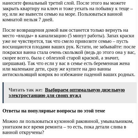
нанесите финальный третий слой. После этого вы можете
закрыть квартиру на ключ и тоже уехать на побывку к теще –
ну, или же вывести семью на море. Пользоваться ванной
комнатой нельзя 7 дней.
После возвращения домой вам останется только вернуть на
место «входы» в канализацию (5 минут работы). Запах краски
уже не чувствуется, так что смело привозите семью – пусть
восхищаются плодами ваших рук. Кстати, не забывайте: после
покраски ванна стала очень скользкой (ведь до этого она у вас,
скорее всего, была с облезлой старой краской, а значит,
шершавая). Так что если у вас в семье есть беременная жена
или маленькие дети, сразу же купите на дно ванны
антискользящий коврик во избежание падений ваших родных.
Читать так же:
Выбираем оптимальную дизельную
электростанцию для своих нужд
Ответы на популярные вопросы по этой теме
Можно ли пользоваться кухонной раковиной, умывальником,
унитазом все время ремонта – то есть, пока детали слива в
ванной откручены?