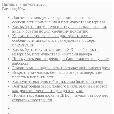
Пятница, 7 августа 2026
Breaking News
Для чего используется кварцвиниловая плитка:
особенности применения и преимущества материала
Как выбрать тротуарную плитку: основные критерии,
виды и советы по долговечному покрытию
Керамзитобетонные блоки для строительства:
особенности материала, преимущества и сферы
применения
Как выбрать и купить ламинат SPC: особенности
материала, преимущества и критерии выбора
Почему стеклянные двери для бани становятся лучшим
выбором
Ремонт замков: надежность и безопасность вашего дома
Вскрытие замков:как безопасно открыть дверь и не
попасть в неприятности
Как купить выгодно и быстро: авиа билеты сегодня
Вентиляторный завод полного цикла Бахчиван Мотор:
как делают качество от идеи до отгрузки
Почему террасная доска из ДПК — лучший выбор для
открытых пространств
Sidebar
Случайная