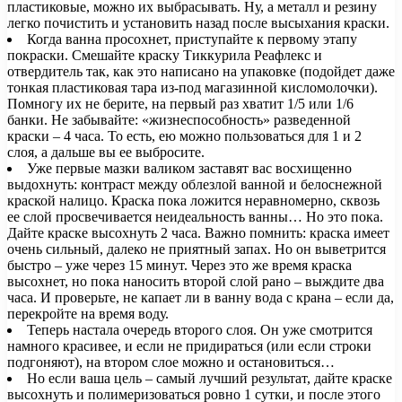
пластиковые, можно их выбрасывать. Ну, а металл и резину
легко почистить и установить назад после высыхания краски.
Когда ванна просохнет, приступайте к первому этапу
покраски. Смешайте краску Тиккурила Реафлекс и
отвердитель так, как это написано на упаковке (подойдет даже
тонкая пластиковая тара из-под магазинной кисломолочки).
Помногу их не берите, на первый раз хватит 1/5 или 1/6
банки. Не забывайте: «жизнеспособность» разведенной
краски – 4 часа. То есть, ею можно пользоваться для 1 и 2
слоя, а дальше вы ее выбросите.
Уже первые мазки валиком заставят вас восхищенно
выдохнуть: контраст между облезлой ванной и белоснежной
краской налицо. Краска пока ложится неравномерно, сквозь
ее слой просвечивается неидеальность ванны… Но это пока.
Дайте краске высохнуть 2 часа. Важно помнить: краска имеет
очень сильный, далеко не приятный запах. Но он выветрится
быстро – уже через 15 минут. Через это же время краска
высохнет, но пока наносить второй слой рано – выждите два
часа. И проверьте, не капает ли в ванну вода с крана – если да,
перекройте на время воду.
Теперь настала очередь второго слоя. Он уже смотрится
намного красивее, и если не придираться (или если строки
подгоняют), на втором слое можно и остановиться…
Но если ваша цель – самый лучший результат, дайте краске
высохнуть и полимеризоваться ровно 1 сутки, и после этого