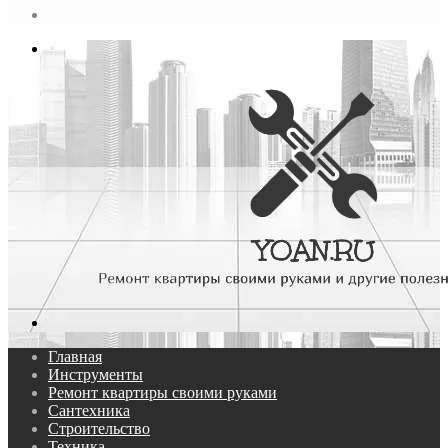
статья
Log
In
Меню
Поиск...
Главная
Инструменты
Ремонт квартиры своими руками
Сантехника
Строительство
Техника