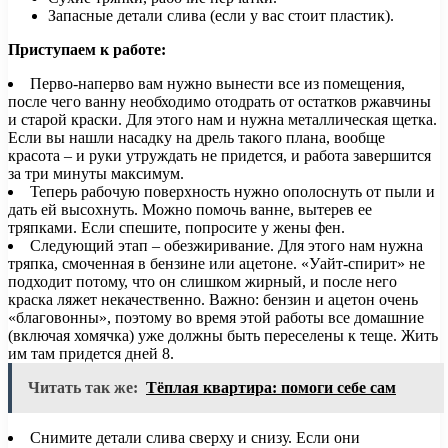
Запасные детали слива (если у вас стоит пластик).
Приступаем к работе:
Перво-наперво вам нужно вынести все из помещения,
после чего ванну необходимо отодрать от остатков ржавчины
и старой краски. Для этого нам и нужна металлическая щетка.
Если вы нашли насадку на дрель такого плана, вообще
красота – и руки утруждать не придется, и работа завершится
за три минуты максимум.
Теперь рабочую поверхность нужно ополоснуть от пыли и
дать ей высохнуть. Можно помочь ванне, вытерев ее
тряпками. Если спешите, попросите у жены фен.
Следующий этап – обезжиривание. Для этого нам нужна
тряпка, смоченная в бензине или ацетоне. «Уайт-спирит» не
подходит потому, что он слишком жирный, и после него
краска ляжет некачественно. Важно: бензин и ацетон очень
«благовонны», поэтому во время этой работы все домашние
(включая хомячка) уже должны быть переселены к теще. Жить
им там придется дней 8.
Читать так же:
Тёплая квартира: помоги себе сам
Снимите детали слива сверху и снизу. Если они