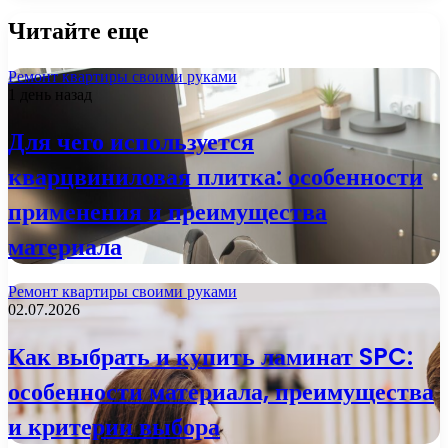
Читайте еще
Ремонт квартиры своими руками
1 день назад
Для чего используется
кварцвиниловая плитка: особенности
применения и преимущества
материала
Ремонт квартиры своими руками
02.07.2026
Как выбрать и купить ламинат SPC:
особенности материала, преимущества
и критерии выбора