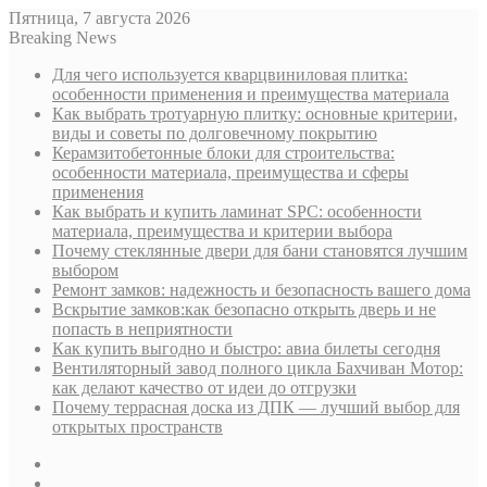
Пятница, 7 августа 2026
Breaking News
Для чего используется кварцвиниловая плитка:
особенности применения и преимущества материала
Как выбрать тротуарную плитку: основные критерии,
виды и советы по долговечному покрытию
Керамзитобетонные блоки для строительства:
особенности материала, преимущества и сферы
применения
Как выбрать и купить ламинат SPC: особенности
материала, преимущества и критерии выбора
Почему стеклянные двери для бани становятся лучшим
выбором
Ремонт замков: надежность и безопасность вашего дома
Вскрытие замков:как безопасно открыть дверь и не
попасть в неприятности
Как купить выгодно и быстро: авиа билеты сегодня
Вентиляторный завод полного цикла Бахчиван Мотор:
как делают качество от идеи до отгрузки
Почему террасная доска из ДПК — лучший выбор для
открытых пространств
Sidebar
Случайная