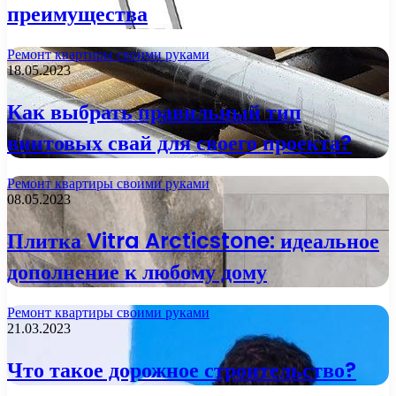
преимущества
Ремонт квартиры своими руками
18.05.2023
Как выбрать правильный тип
винтовых свай для своего проекта?
Ремонт квартиры своими руками
08.05.2023
Плитка Vitra Arcticstone: идеальное
дополнение к любому дому
Ремонт квартиры своими руками
21.03.2023
Что такое дорожное строительство?