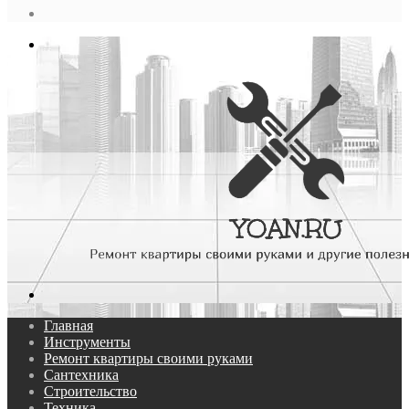
статья
Log
In
Меню
Поиск...
Главная
Инструменты
Ремонт квартиры своими руками
Сантехника
Строительство
Техника