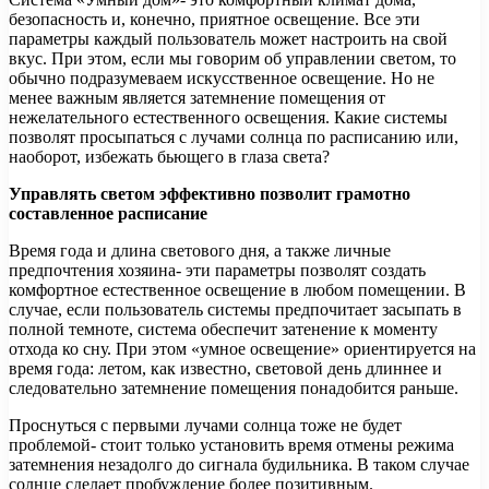
безопасность и, конечно, приятное освещение. Все эти
параметры каждый пользователь может настроить на свой
вкус. При этом, если мы говорим об управлении светом, то
обычно подразумеваем искусственное освещение. Но не
менее
важным является затемнение помещения от
нежелательного естественного освещения. Какие системы
позволят просыпаться с лучами солнца по расписанию или,
наоборот, избежать бьющего в глаза света?
Управлять светом эффективно позволит грамотно
составленное расписание
Время года и длина светового дня, а также личные
предпочтения хозяина- эти параметры позволят создать
комфортное естественное освещение в любом помещении. В
случае, если пользователь системы предпочитает засыпать в
полной темноте, система обеспечит затенение к моменту
отхода ко сну. При этом «умное освещение» ориентируется на
время года: летом, как известно, световой день длиннее и
следовательно затемнение помещения понадобится раньше.
Проснуться с первыми лучами солнца тоже не будет
проблемой- стоит только установить время отмены режима
затемнения незадолго до сигнала будильника. В таком случае
солнце сделает пробуждение более позитивным.